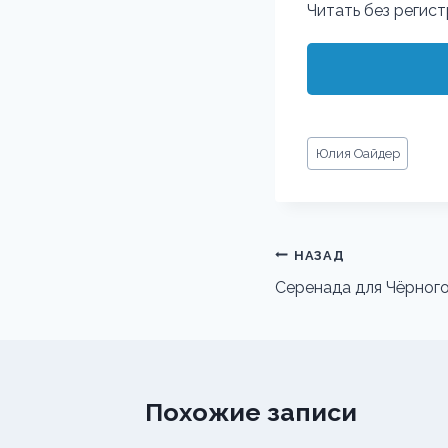
Читать без регис
Метки
Юлия Оайдер
записи:
Навигация
НАЗАД
по
Серенада для Чёрног
записям
Похожие записи