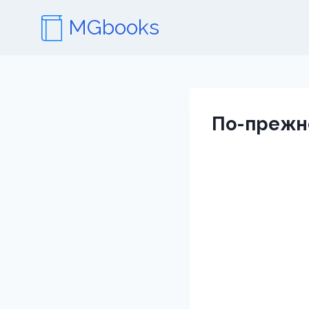
Перейти
MGbooks
к
содержимому
По-прежн