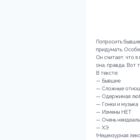
Попросить бывшег
придумать. Особен
Он считает, что я
она, правда. Вот 
В тексте:
— Бывшие
— Сложные отно
— Одержимая лю
— Гонки и музыка
— Измены НЕТ
— Очень неидеаль
— ХЭ
!Нецензурная лекс