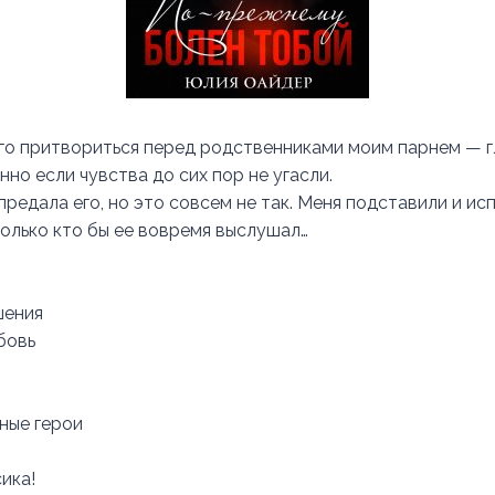
о притвориться перед родственниками моим парнем — г
но если чувства до сих пор не угасли.
 предала его, но это совсем не так. Меня подставили и и
только кто бы ее вовремя выслушал…
шения
бовь
ные герои
ика!