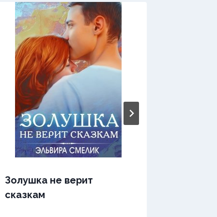
Золушка не верит
Золушк
сказкам