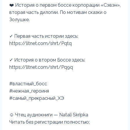
❤️ История о первом боссе корпорации «Сэвэн»,
вторая часть дилогии. По мотивам сказки о
Золушке.
✓ Первая часть истории здесь:
https://litnet.com/shrt/Pqtq
✓ История о втором Боссе здесь:
https://litnet.com/shrt/Pq9q
#властный_босс
#нежная_героиня
#самый_прекрасный_ХЭ
☺ Чтец аудиокниги — Natali Skripka
Читать без регистрации полностью: