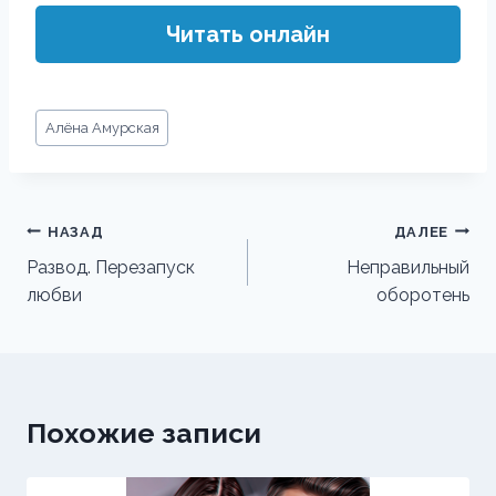
Читать онлайн
Метки
Алёна Амурская
записи:
Навигация
НАЗАД
ДАЛЕЕ
по
Развод. Перезапуск
Неправильный
любви
оборотень
записям
Похожие записи