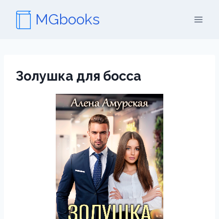
Перейти
MGbooks
к
содержимому
Золушка для босса