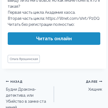
выйду ли из него вовсе, но как иначе понять, кто я
такая?
Первая часть цикла Академия хаоса.
Вторая часть цикла: https://litnet.com/shrt/P2DQ
Читать без регистрации полностью:
Читать онлайн
Метки
Ольга Ярошинская
записи:
Навигация
НАЗАД
ДАЛЕЕ
по
Будни Дракона-
Хищник
детектива, или
записям
Убийство в замке ста
мечей