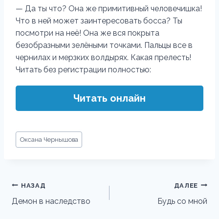
— Да ты что? Она же примитивный человечишка!
Что в ней может заинтересовать босса? Ты
посмотри на неё! Она же вся покрыта
безобразными зелёными точками. Пальцы все в
чернилах и мерзких волдырях. Какая прелесть!
Читать без регистрации полностью:
Читать онлайн
Метки
Оксана Чернышова
записи:
Навигация
НАЗАД
ДАЛЕЕ
по
Демон в наследство
Будь со мной
записям