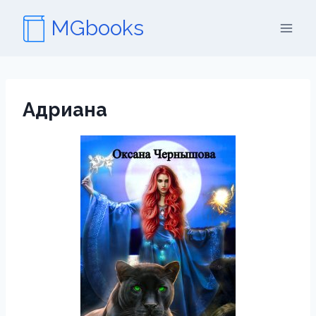
Перейти
MGbooks
к
содержимому
Адриана