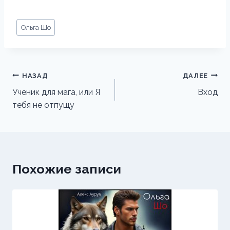
Метки
Ольга Шо
записи:
Навигация
НАЗАД
ДАЛЕЕ
по
Ученик для мага, или Я
Вход
тебя не отпущу
записям
Похожие записи