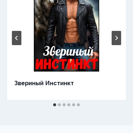
Звериный Инстинкт