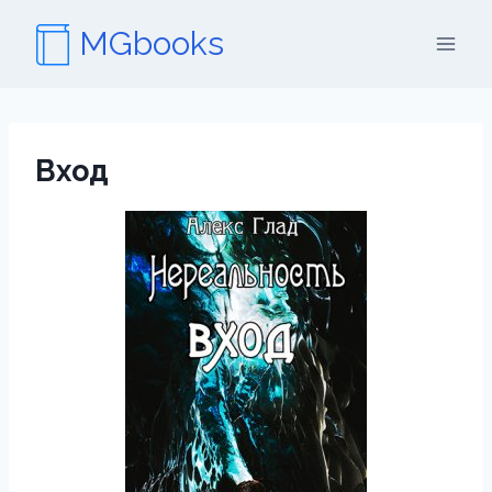
Перейти
MGbooks
к
содержимому
Вход