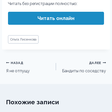
Читать без регистрации полностью:
Читать онлайн
Метки
Ольга Лисенкова
записи:
Навигация
НАЗАД
ДАЛЕЕ
по
Я не отпущу
Бандиты по соседству
записям
Похожие записи