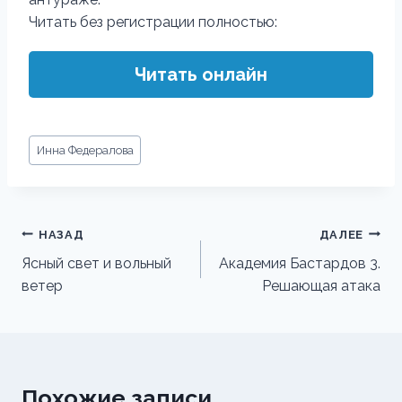
Читать без регистрации полностью:
Читать онлайн
Метки
Инна Федералова
записи:
Навигация
НАЗАД
ДАЛЕЕ
по
Ясный свет и вольный
Академия Бастардов 3.
ветер
Решающая атака
записям
Похожие записи