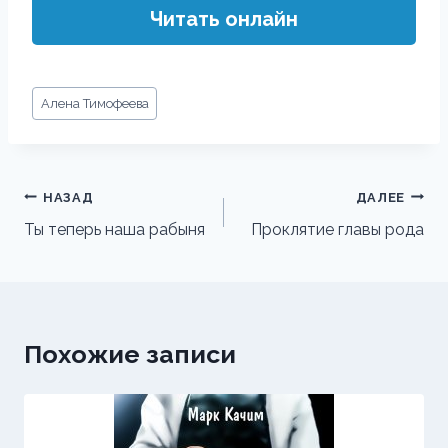
Читать онлайн
Метки
Алена Тимофеева
записи:
Навигация
НАЗАД
ДАЛЕЕ
по
Ты теперь наша рабыня
Проклятие главы рода
записям
Похожие записи