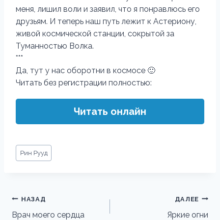
меня, лишил воли и заявил, что я понравлюсь его
друзьям. И теперь наш путь лежит к Астериону,
живой космической станции, сокрытой за
Туманностью Волка.
***
Да, тут у нас оборотни в космосе 🙂
Читать без регистрации полностью:
Читать онлайн
Метки
Рин Рууд
записи:
Навигация
НАЗАД
ДАЛЕЕ
по
Врач моего сердца
Яркие огни