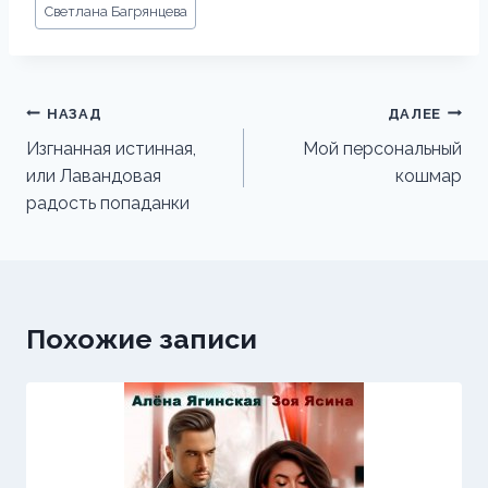
Метки
Светлана Багрянцева
записи:
Навигация
НАЗАД
ДАЛЕЕ
по
Изгнанная истинная,
Мой персональный
или Лавандовая
кошмар
записям
радость попаданки
Похожие записи