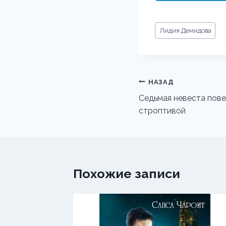
Метки
Лидия Демидова
записи:
Навигация
НАЗАД
по
Седьмая невеста пове
строптивой
записям
Похожие записи