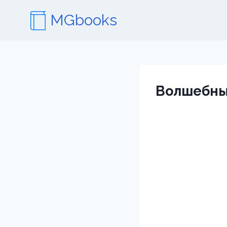
Перейти
MGbooks
к
содержимому
Волшебны