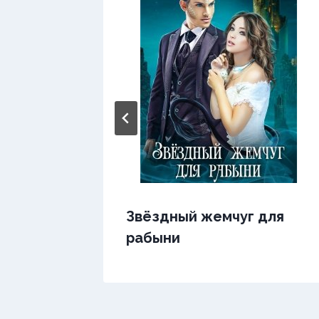
ь
Звёздный жемчуг для
рабыни