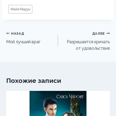
Метки
Майя Марук
записи:
Навигация
НАЗАД
ДАЛЕЕ
по
Мой лучший враг
Разрешается кричать
от удовольствия
записям
Похожие записи