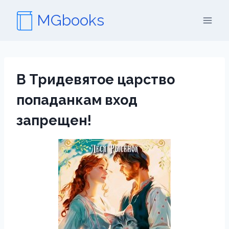
Перейти
MGbooks
к
содержимому
В Тридевятое царство
попаданкам вход
запрещен!