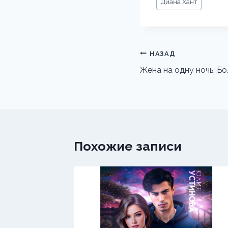
Диана Хант
записи:
Навигация
НАЗАД
по
Жена на одну ночь. Бо
записям
Похожие записи