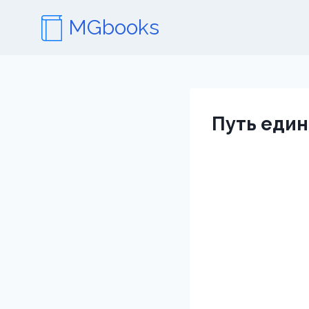
Перейти
MGbooks
к
содержимому
Путь еди