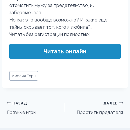
отомстить мужу за предательство, и…
забеременела.
Но как это вообще возможно? И какие еще
тайны скрывает тот, кого я любила?..
Читать без регистрации полностью:
Читать онлайн
Метки
Амелия Борн
записи:
Навигация
НАЗАД
ДАЛЕЕ
по
Грязные игры
Простить предателя
записям