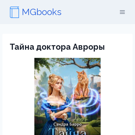
Перейти
MGbooks
к
содержимому
Тайна доктора Авроры