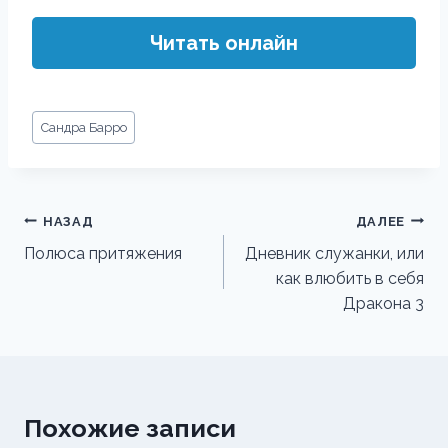
Читать онлайн
Метки
Сандра Барро
записи:
Навигация
НАЗАД
ДАЛЕЕ
по
Полюса притяжения
Дневник служанки, или
как влюбить в себя
записям
Дракона 3
Похожие записи