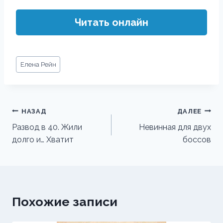
Читать онлайн
Метки
Елена Рейн
записи:
Навигация
НАЗАД
ДАЛЕЕ
по
Развод в 40. Жили
Невинная для двух
долго и… Хватит
боссов
записям
Похожие записи