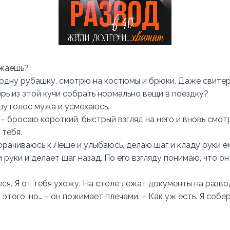
зжаешь?
одну рубашку, смотрю на костюмы и брюки. Даже свитер
рь из этой кучи собрать нормально вещи в поездку?
шу голос мужа и усмехаюсь.
– бросаю короткий, быстрый взгляд на него и вновь смот
 тебя.
орачиваюсь к Лёше и улыбаюсь, делаю шаг и кладу руки ем
руки и делает шаг назад. По его взгляду понимаю, что он
еся. Я от тебя ухожу. На столе лежат документы на разво
 этого, но… – он пожимает плечами. – Как уж есть. Я собе