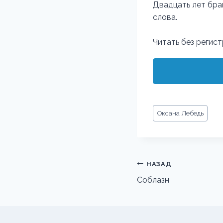
Двадцать лет брак
слова.
Читать без регис
Метки
Оксана Лебедь
записи:
Навигация
НАЗАД
по
Соблазн
записям