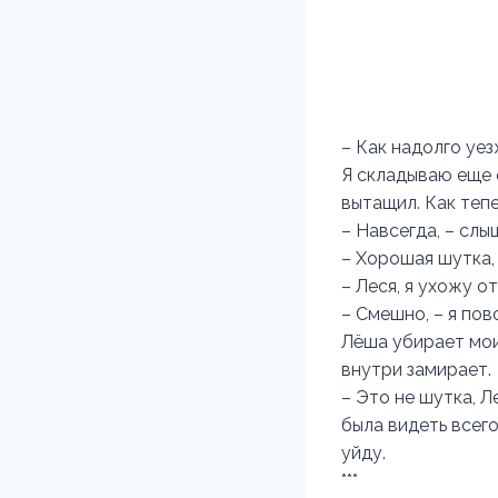
– Как надолго уе
Я складываю еще 
вытащил. Как тепе
– Навсегда, – слы
– Хорошая шутка, 
– Леся, я ухожу от
– Смешно, – я пов
Лёша убирает мои 
внутри замирает.
– Это не шутка, Л
была видеть всего
уйду.
***