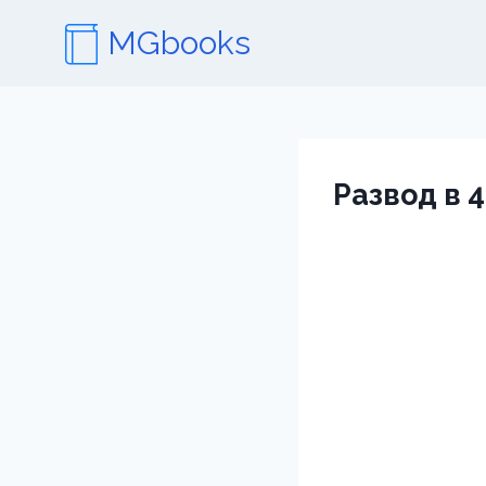
Перейти
MGbooks
к
содержимому
Развод в 