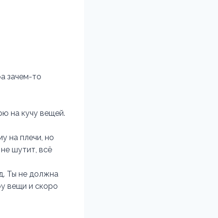
а зачем-то
рю на кучу вещей.
у на плечи, но
 не шутит, всё
д. Ты не должна
ру вещи и скоро