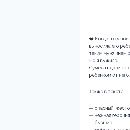
❤️ Когда-то я пов
выносила его ребе
таким мужчинам 
Но я выжила.
Сумела вдали от н
ребенком от него
Также в тексте:
— опасный, жесто
— нежная героиня
— бывшие
— любовь и страс