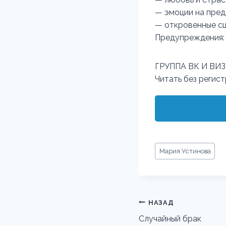
— эмоции на пред
— откровенные сц
Предупреждения:
ГРУППА ВК И ВИ
Читать без регис
Метки
Мария Устинова
записи:
Навигация
НАЗАД
по
Случайный брак