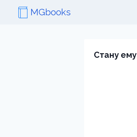
Перейти
MGbooks
к
содержимому
Стану ему