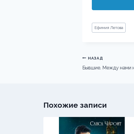
Метки
Ефимия Летова
записи:
Навигация
НАЗАД
по
Бывшие. Между нами н
записям
Похожие записи