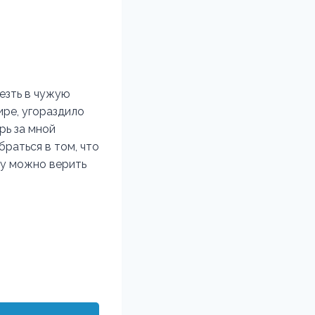
лезть в чужую
ире, угораздило
рь за мной
браться в том, что
му можно верить