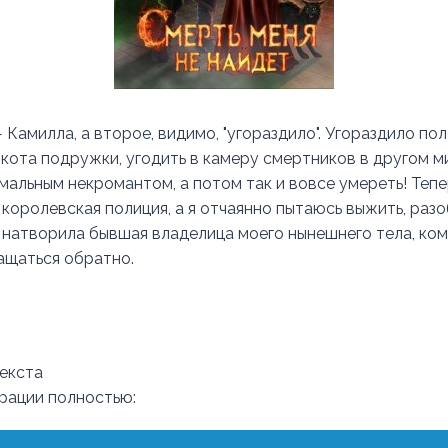
Камилла, а второе, видимо, "угораздило". Угораздило по
 кота подружки, угодить в камеру смертников в другом м
мальным некромантом, а потом так и вовсе умереть! Тепе
королевская полиция, а я отчаянно пытаюсь выжить, разо
 натворила бывшая владелица моего нынешнего тела, ко
ращаться обратно.
екста
трации полностью: