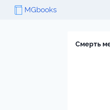
Перейти
MGbooks
к
содержимому
Смерть ме