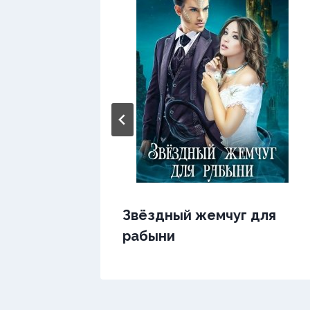
ь
Звёздный жемчуг для
рабыни