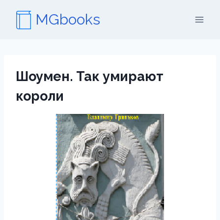
Перейти
MGbooks
к
содержимому
Шоумен. Так умирают
короли