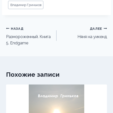
Метки
Владимир Гриньков
записи:
Навигация
НАЗАД
ДАЛЕЕ
по
Размороженный. Книга
Няня на уикенд
5. Endgame
записям
Похожие записи