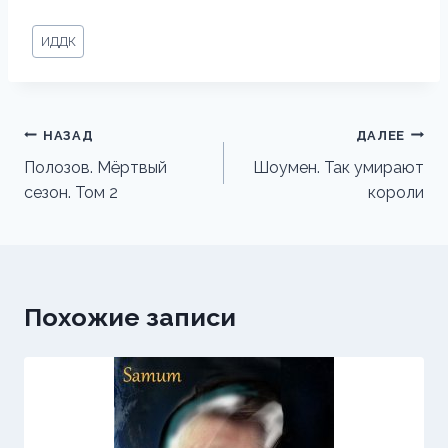
Метки
ИДДК
записи:
Навигация
НАЗАД
ДАЛЕЕ
по
Полозов. Мёртвый
Шоумен. Так умирают
сезон. Том 2
короли
записям
Похожие записи