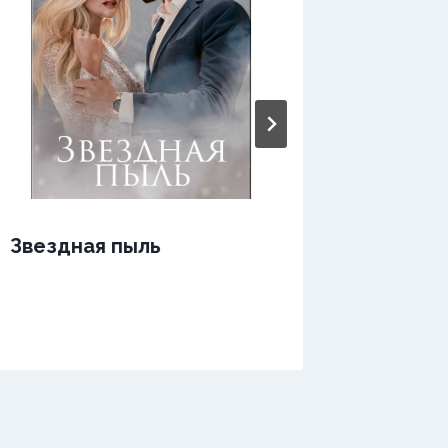
Звездная пыль
Звездн
одной 