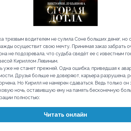
а трезвым водителем не сулила Соне больших денег, но 
днажды осуществит свою мечту. Принимая заказ забрать о
 она не подозревала, что судьба сведёт ее с известным г
весой Кириллом Левиным.
ь уже не станет прежней. Одна ошибка, приведшая к авар
мости. Друзья больше не доверяют, карьера разрушена, 
рчена. Но Кирилл не намерен сдаваться. Ведь только он 
оковую ночь, оставившую ему на память бесконечную боль
трации полностью:
Читать онлайн