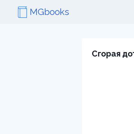
Перейти
MGbooks
к
содержимому
Сгорая до