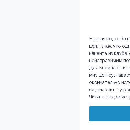
Ночная подработк
цели, зная, что о
клиента из клуба,
неисправимым по
Для Кирилла жизн
мир до неузнавае
окончательно испо
случилось в ту р
Читать без регис