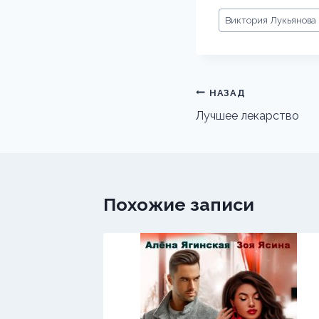
Метки
Виктория Лукьянова
записи:
Навигация
НАЗАД
по
Лучшее лекарство
записям
Похожие записи