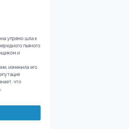
она упрямо шла к
чередного пьяного
онщиком и
ии, изменила его
репутация
знает, что
.