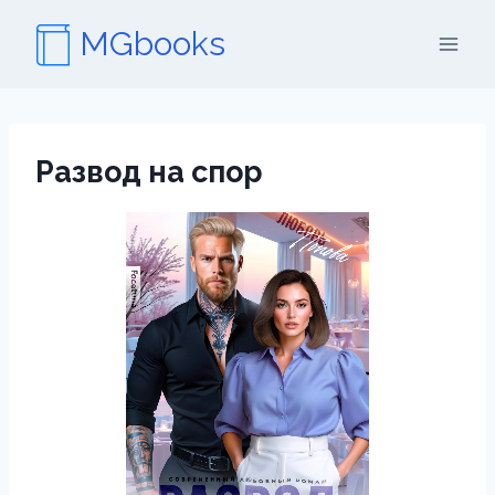
Перейти
MGbooks
к
содержимому
Развод на спор