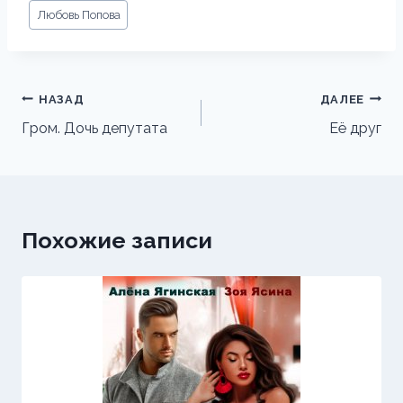
Метки
Любовь Попова
записи:
Навигация
НАЗАД
ДАЛЕЕ
по
Гром. Дочь депутата
Её друг
записям
Похожие записи