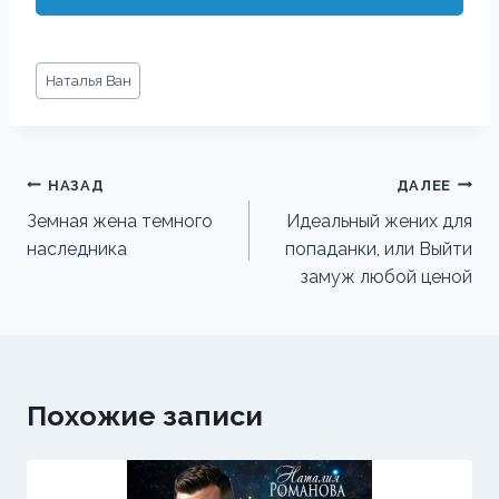
Метки
Наталья Ван
записи:
Навигация
НАЗАД
ДАЛЕЕ
по
Земная жена темного
Идеальный жених для
наследника
попаданки, или Выйти
записям
замуж любой ценой
Похожие записи