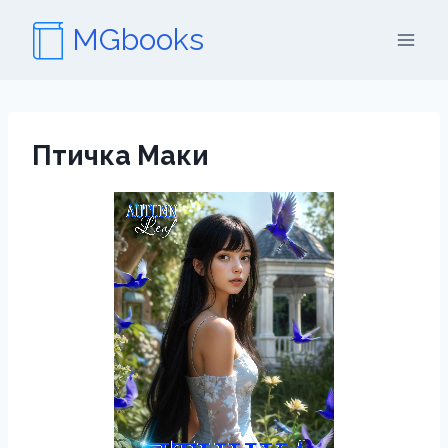
Перейти
MGbooks
к
содержимому
Птичка Маки