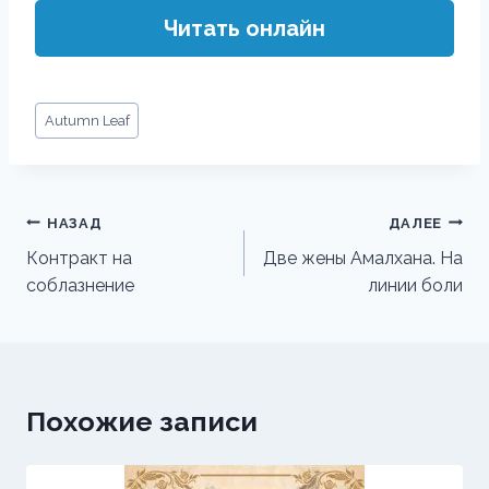
Читать онлайн
Метки
Autumn Leaf
записи:
Навигация
НАЗАД
ДАЛЕЕ
по
Контракт на
Две жены Амалхана. На
соблазнение
линии боли
записям
Похожие записи