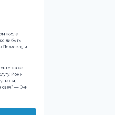
том после
ко ли быть
в Полисе-15 и
гентства не
лугу. Йон и
рушатся,
ра свеч? ― Они