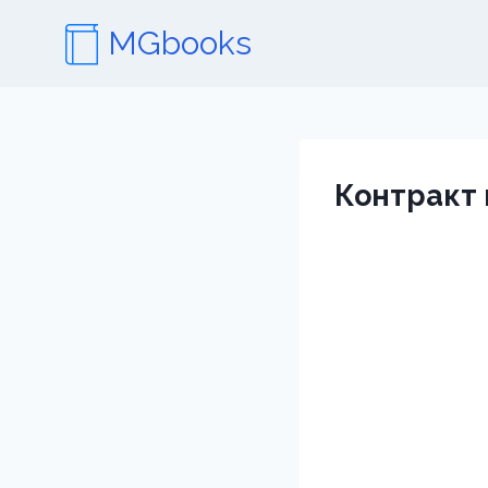
Перейти
MGbooks
к
содержимому
Контракт 