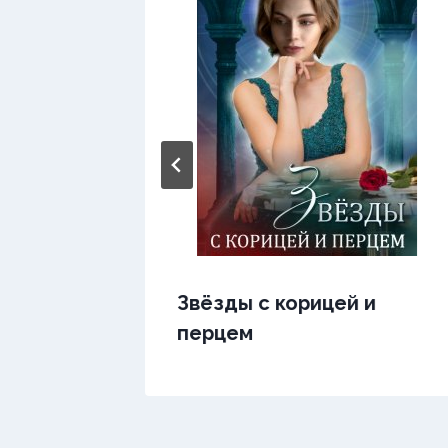
а.
Звёзды с корицей и
боргов
перцем