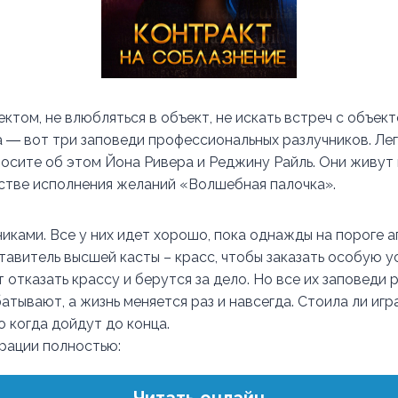
ктом, не влюбляться в объект, не искать встреч с объек
а ― вот три заповеди профессиональных разлучников. Лег
осите об этом Йона Ривера и Реджину Райль. Они живут 
стве исполнения желаний «Волшебная палочка».
иками. Все у них идет хорошо, пока однажды на пороге а
авитель высшей касты – красс, чтобы заказать особую ус
отказать крассу и берутся за дело. Но все их заповеди 
атывают, а жизнь меняется раз и навсегда. Стоила ли иг
о когда дойдут до конца.
трации полностью: