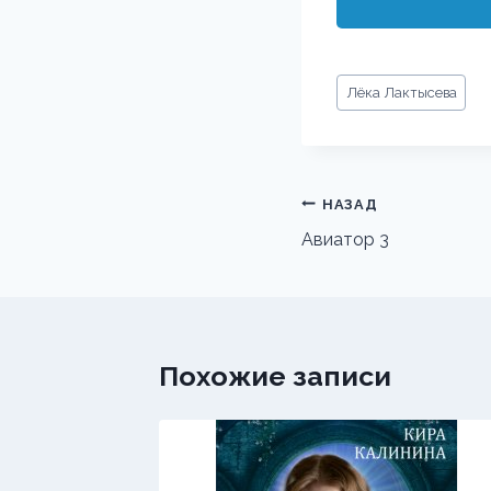
Метки
Лёка Лактысева
записи:
Навигация
НАЗАД
по
Авиатор 3
записям
Похожие записи