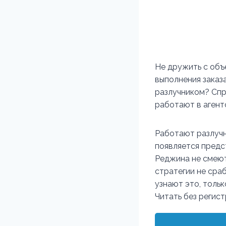
Не дружить с объе
выполнения заказ
разлучником? Спр
работают в агент
Работают разлучн
появляется предст
Реджина не смеют 
стратегии не сраб
узнают это, тольк
Читать без регис