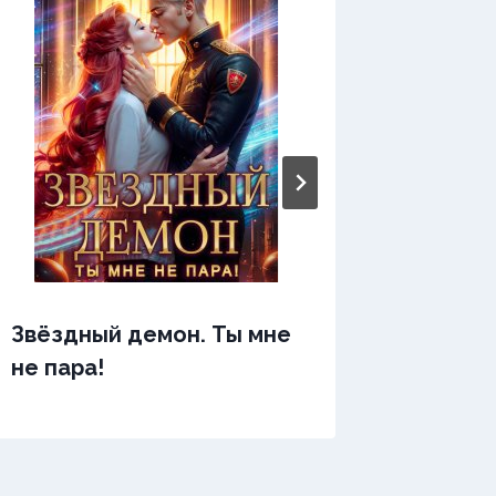
Звёздный демон. Ты мне
Звёздн
не пара!
няньки