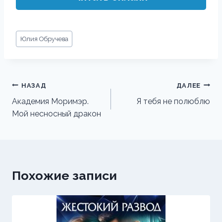
Метки
Юлия Обручева
записи:
Навигация
НАЗАД
ДАЛЕЕ
по
Академия Моримэр.
Я тебя не полюблю
Мой несносный дракон
записям
Похожие записи