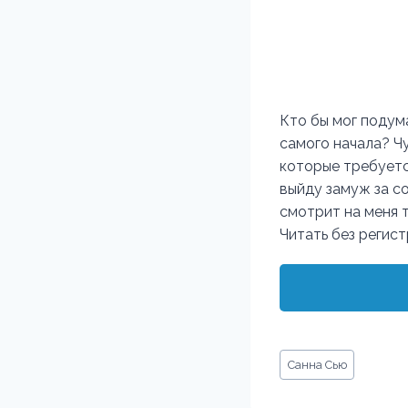
Кто бы мог подума
самого начала? Ч
которые требуется
выйду замуж за со
смотрит на меня 
Читать без регис
Метки
Санна Сью
записи: