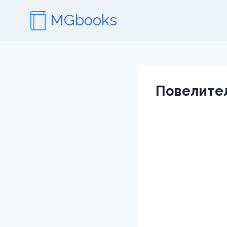
Перейти
MGbooks
к
содержимому
Повелител