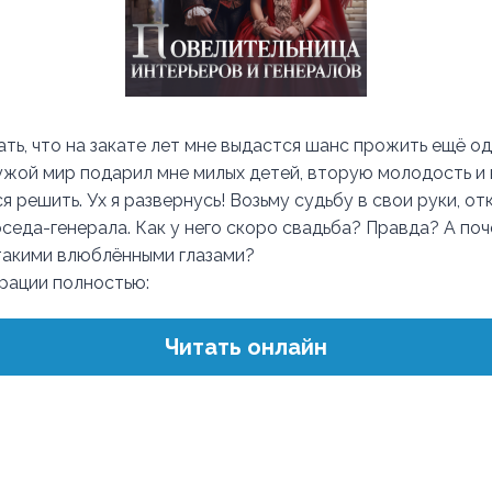
ть, что на закате лет мне выдастся шанс прожить ещё од
ужой мир подарил мне милых детей, вторую молодость и 
 решить. Ух я развернусь! Возьму судьбу в свои руки, от
седа-генерала. Как у него скоро свадьба? Правда? А поч
такими влюблёнными глазами?
трации полностью:
Читать онлайн