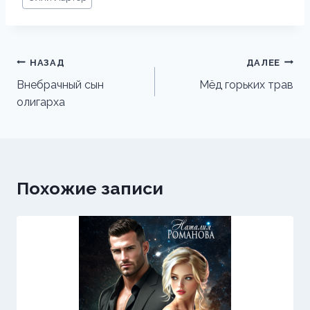
записи:
Навигация
НАЗАД
ДАЛЕЕ
по
Внебрачный сын
Мёд горьких трав
олигарха
записям
Похожие записи