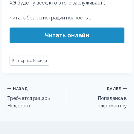
ХЭ будет у всех, кто этого заслуживает )
Читать без регистрации полностью:
Читать онлайн
Метки
Екатерина Кариди
записи:
Навигация
НАЗАД
ДАЛЕЕ
по
Требуется рыцарь.
Попаданка в
Недорого!
некромантку
записям