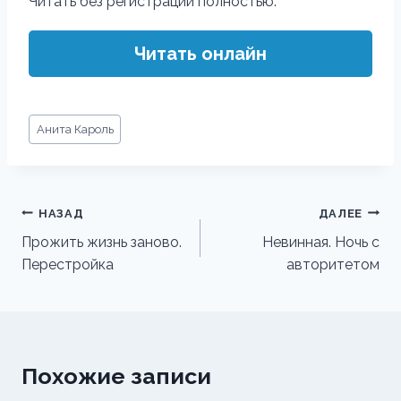
Читать без регистрации полностью:
Читать онлайн
Метки
Анита Кароль
записи:
Навигация
НАЗАД
ДАЛЕЕ
по
Прожить жизнь заново.
Невинная. Ночь с
Перестройка
авторитетом
записям
Похожие записи