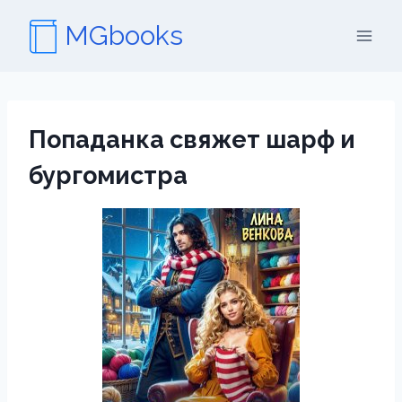
Перейти
MGbooks
к
содержимому
Попаданка свяжет шарф и
бургомистра