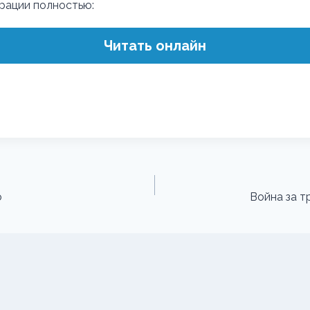
трации полностью:
Читать онлайн
о
Война за т