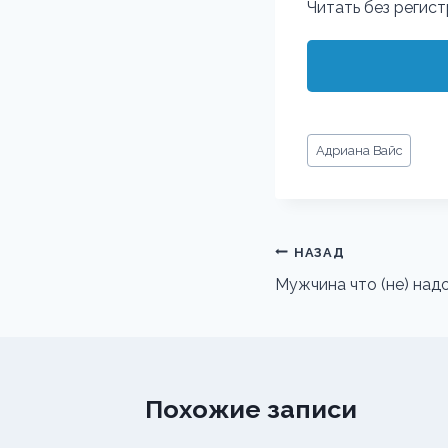
Читать без регис
Метки
Адриана Вайс
записи:
Навигация
НАЗАД
по
Мужчина что (не) над
записям
Похожие записи