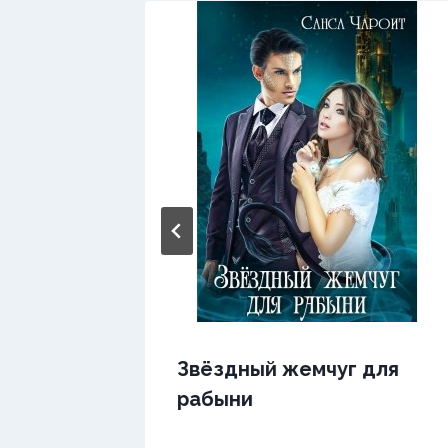
ь
Звёздный жемчуг для
рабыни