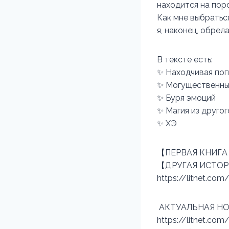
находится на пор
Как мне выбраться
я, наконец, обрел
В тексте есть:
✨ Находчивая поп
✨ Могущественны
✨ Буря эмоций
✨ Магия из друго
✨ ХЭ
【ПЕРВАЯ КНИГА П
【ДРУГАЯ ИСТОРИЯ ПР
https://litnet.com
АКТУАЛЬНАЯ НО
https://litnet.com