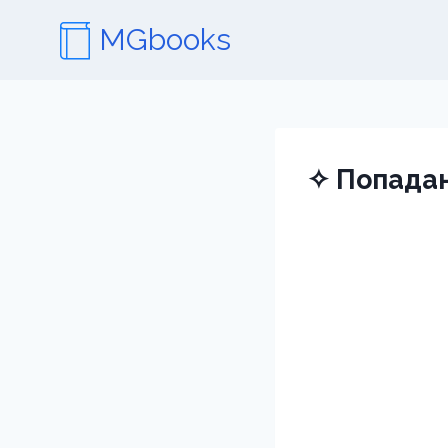
Перейти
MGbooks
к
содержимому
✧ Попадан