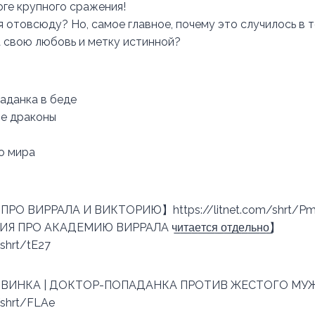
оге крупного сражения!
 отовсюду? Но, самое главное, почему это случилось в т
а свою любовь и метку истинной?
аданка в беде
е драконы
го мира
РО ВИРРАЛА И ВИКТОРИЮ】https://litnet.com/shrt/Pm
О АКАДЕМИЮ ВИРРАЛА ч̲и̲т̲а̲е̲т̲с̲я̲ ̲о̲т̲д̲е̲л̲ь̲н̲о̲】
/shrt/tE27
ВИНКА | ДОКТОР-ПОПАДАНКА ПРОТИВ ЖЕСТОГО МУЖ
/shrt/FLAe