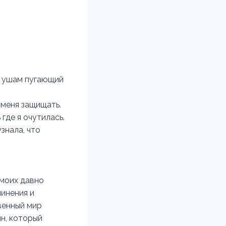
по ушам пугающий
 меня защищать.
где я очутилась.
знала, что
 моих давно
чинения и
венный мир
ин, который