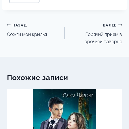
записи:
Навигация
НАЗАД
ДАЛЕЕ
по
Сожги мои крылья
Горячий прием в
орочьей таверне
записям
Похожие записи