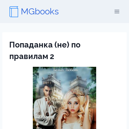
Перейти
MGbooks
к
содержимому
Попаданка (не) по
правилам 2