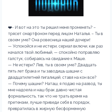
❤️- И вот на это ты решил меня променять? –
трясет смартфоном перед лицом Наталья. – Ты в
своем уме? Она ровесница нашей дочери!
— Успокойся и не истери, сериал включи, как раз
начался твой любимый, — спокойно поправляю
галстук, собираясь на свидание к Маше.
— Не истери? Лев, ты в своем уме? Двадцать
пять лет брака и ты заводишь шашни с
двадцатилетней пигалицей, ставя на кон все?
— Почему шашни? Наташ, я подаю на развод, ты
мне надоела и наш брак давно чистая
формальность, так что не трать время на
претензии, лучше приведи себя в порядок,
превратилась в жирную бесформенную