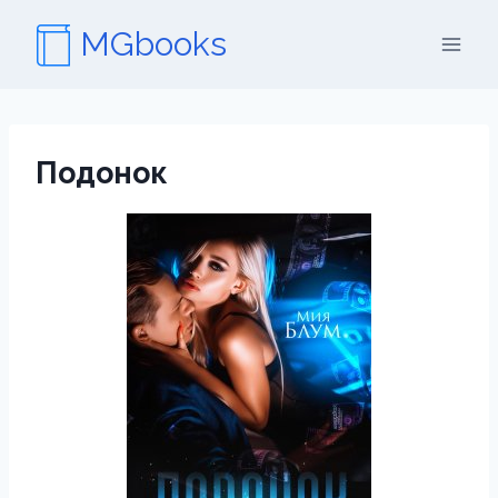
Перейти
MGbooks
к
содержимому
Подонок