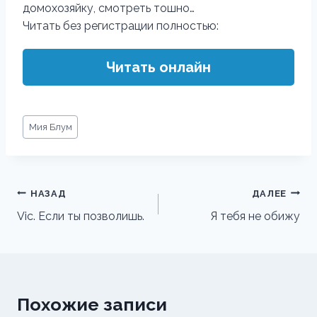
домохозяйку, смотреть тошно…
Читать без регистрации полностью:
Читать онлайн
Метки
Мия Блум
записи:
Навигация
НАЗАД
ДАЛЕЕ
по
Vic. Если ты позволишь.
Я тебя не обижу
записям
Похожие записи