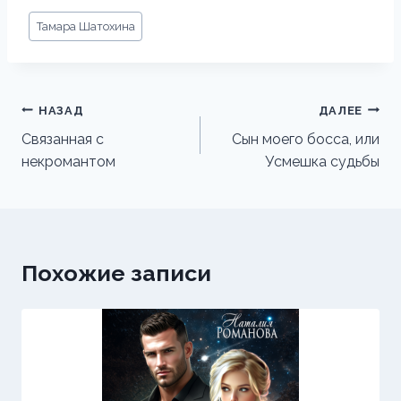
Метки
Тамара Шатохина
записи:
Навигация
НАЗАД
ДАЛЕЕ
по
Связанная с
Сын моего босса, или
некромантом
Усмешка судьбы
записям
Похожие записи