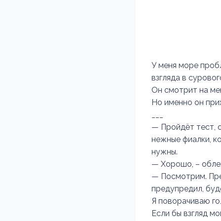
У меня море проб
взгляда в сурово
Он смотрит на мен
Но именно он при
___
— Пройдёт тест, о
нежные фиалки, к
нужны.
— Хорошо, – облег
— Посмотрим. Пред
предупредил, буд
Я поворачиваю го
Если бы взгляд мо