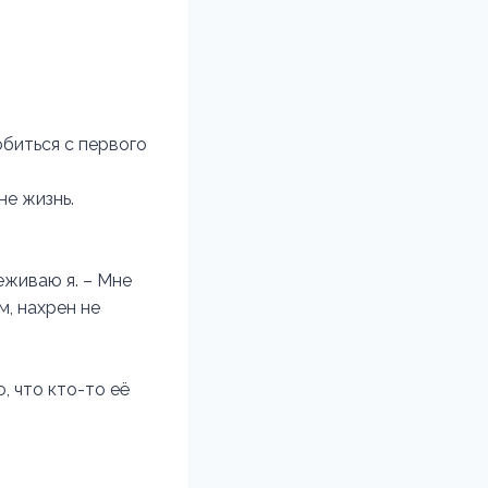
юбиться с первого
не жизнь.
еживаю я. – Мне
м, нахрен не
, что кто-то её