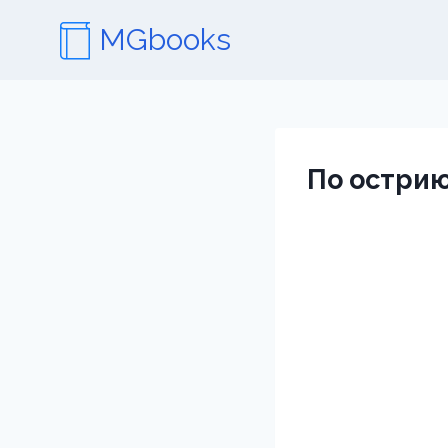
Перейти
MGbooks
к
содержимому
По остри