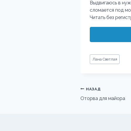
Выдвигаюсь в нуж
сломается под мо
Читать без регис
Метки
Лана Светлая
записи:
Навигация
НАЗАД
по
Оторва для майора
записям