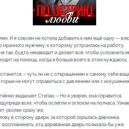
лем. И я совсем не хотела добавить к ним ещё одну — вл
го мрачного мужчину, к которому устроилась на работу.
я так, будто ненавидит и делает всё, чтобы усложнить м
ходит на помощь, когда я больше всего в этом нуждаюсь.
станется, – чуть ли не с отвращением к самому себе выц
оторые не могут справиться с давлением или с искушение
чённо выдыхает Степан. – Но я уверен, она справится.
упреди всех, чтобы ослепли и оглохли на полчаса. Узнаю
ет уволен сразу же.
лову в сторону двери, за которой скрылась девчонка.
г воспламенять, эта деревянная дверь полыхала бы уже.