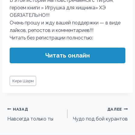
В этой истории мы повстречаемся с Тигром,
героем книги » Игрушка для хищника» ХЭ
ОБЯЗАТЕЛЬНО!!!
Очень прошу и жду вашей поддержки — в виде
лайков, репостов и комментариев!!!
Читать без регистрации полностью:
Читать онлайн
Метки
Кира Шарм
записи:
Навигация
НАЗАД
ДАЛЕЕ
по
Навсегда только ты
Чудо под бой курантов
записям