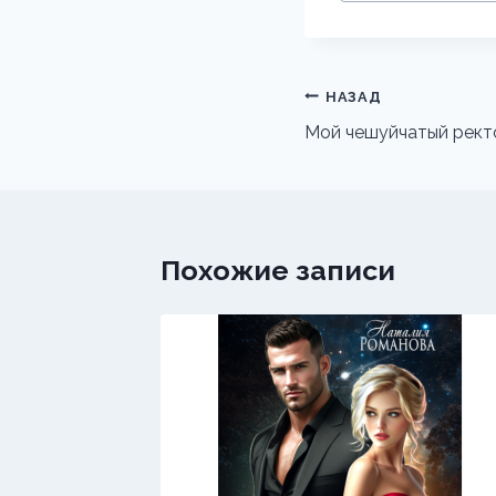
записи:
Навигация
НАЗАД
по
Мой чешуйчатый рект
записям
Похожие записи