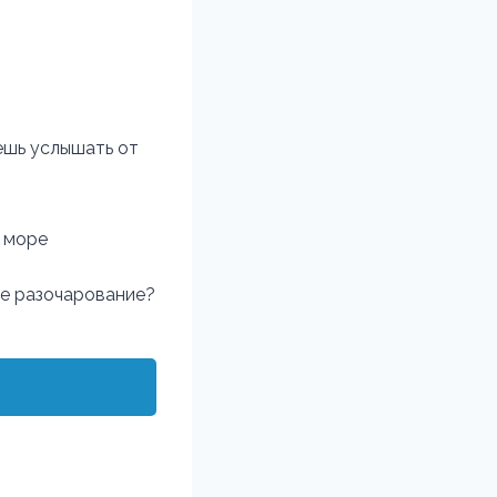
ешь услышать от
и море
ое разочарование?