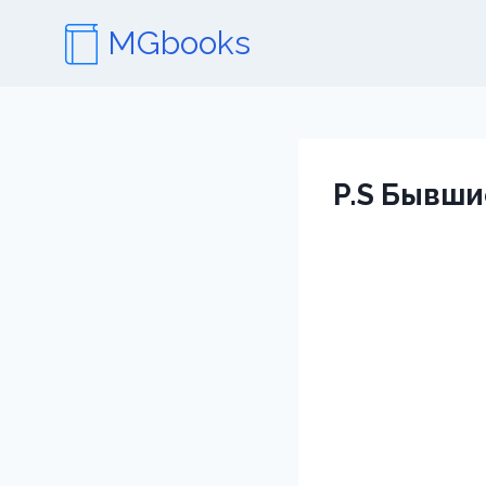
Перейти
MGbooks
к
содержимому
P.S Бывши