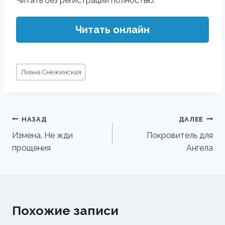
Читать без регистрации полностью:
Читать онлайн
Метки
Лиана Снежинская
записи:
Навигация
НАЗАД
ДАЛЕЕ
по
Измена. Не жди
Покровитель для
прощения
Ангела
записям
Похожие записи