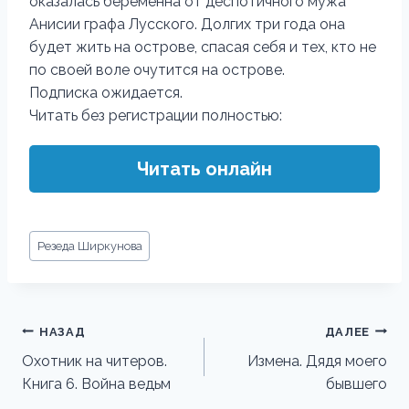
оказалась беременна от деспотичного мужа
Анисии графа Лусского. Долгих три года она
будет жить на острове, спасая себя и тех, кто не
по своей воле очутится на острове.
Подписка ожидается.
Читать без регистрации полностью:
Читать онлайн
Метки
Резеда Ширкунова
записи:
Навигация
НАЗАД
ДАЛЕЕ
по
Охотник на читеров.
Измена. Дядя моего
Книга 6. Война ведьм
бывшего
записям