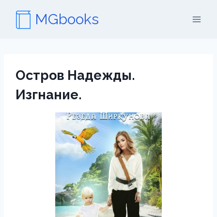
Перейти
MGbooks
к
содержимому
Остров Надежды.
Изгнание.