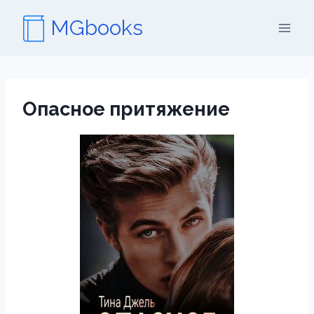
Перейти
MGbooks
к
содержимому
Опасное притяжение