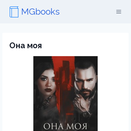
Перейти
MGbooks
к
содержимому
Она моя