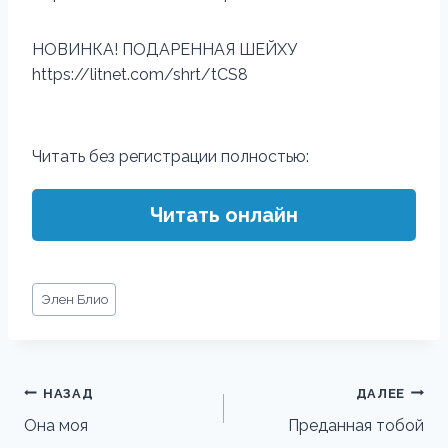
НОВИНКА! ПОДАРЕННАЯ ШЕЙХУ
https://litnet.com/shrt/tCS8
Читать без регистрации полностью:
Читать онлайн
Метки
Элен Блио
записи:
Навигация
НАЗАД
ДАЛЕЕ
по
Она моя
Преданная тобой