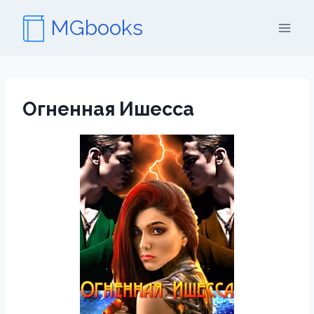
Перейти
MGbooks
к
содержимому
Огненная Ишесса