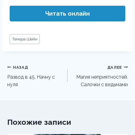
Читать онлайн
Метки
Тамара Шейн
записи:
Навигация
НАЗАД
ДАЛЕЕ
по
Развод в 45. Начну с
Магия неприятностей.
нуля
Салочки с ведьмами
записям
Похожие записи