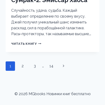
Случайность, удача, судьба. Каждый
выбирает определение по своему вкусу.
Джей получил уникальный шанс изменить
расклад сил в порабощённой галактике.
Расы-протекторы, так называемые высшие,…
СУМРАК-2.
ЧИТАТЬ КНИГУ
ЭМИССАР
ХАОСА
Навигация
1
2
3
…
14
Следующая
по
страница
страницам
© 2026 MGbooks Новинки книг бесплатно