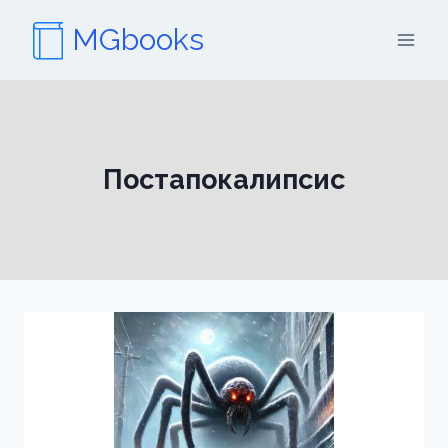
Перейти
MGbooks
к
содержимому
Постапокалипсис