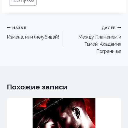
Ника Орлова
записи:
Навигация
НАЗАД
ДАЛЕЕ
по
Измена, или (не)убивай!
Между Пламенем и
Тьмой. Академия
записям
Пограничья
Похожие записи