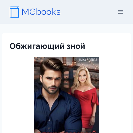
Перейти
MGbooks
к
содержимому
Обжигающий зной