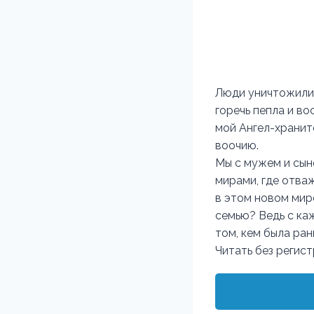
Люди уничтожили 
горечь пепла и в
мой Ангел-храните
воочию.
Мы с мужем и сын
мирами, где отва
в этом новом мире
семью? Ведь с ка
том, кем была ра
Читать без регис