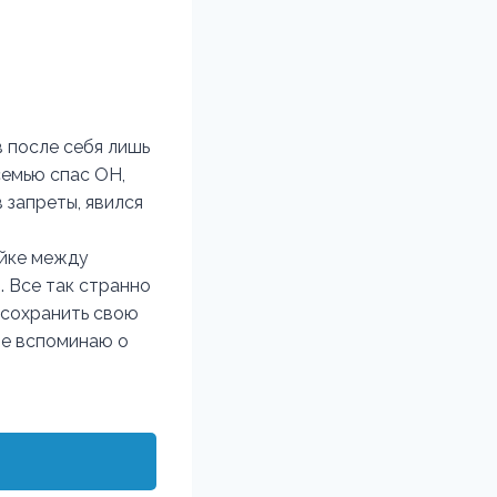
в после себя лишь
семью спас ОН,
 запреты, явился
ейке между
. Все так странно
к сохранить свою
ше вспоминаю о