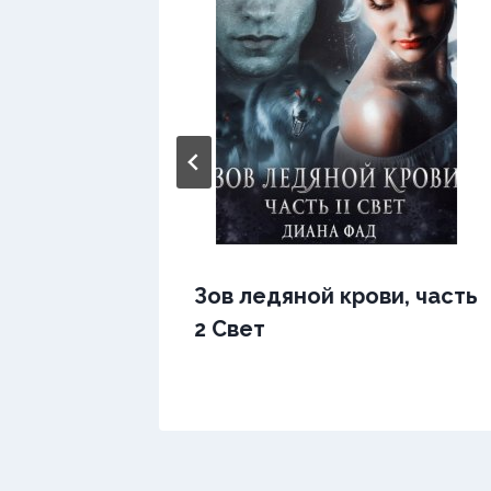
е.
Зов ледяной крови, часть
ла «В
2 Свет