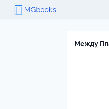
Перейти
MGbooks
к
содержимому
Между Пл