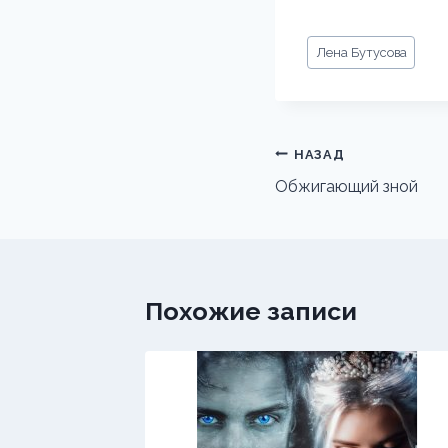
Метки
Лена Бутусова
записи:
Навигация
НАЗАД
по
Обжигающий зной
записям
Похожие записи