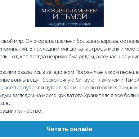
свой мир. Он сгорел в пламени большого взрыва, остави
оспоминаний. В последний миг до катастрофы меня и мою 
ль. Тот, кто всегда незримо был рядом, а сейчас, нарушив
овьями оказались в загадочном Пограничье, узком переш
жные воины ведут бесконечную битву с Пламенем и Тьмой
, все так путает и пугает. Как мне не потеряться там, ка
ждым взглядом на моего крылатого Хранителя я все боль
ньше…
трации полностью:
Читать онлайн