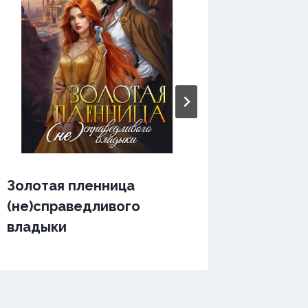
Золотая пленница
Змеины
(не)справедливого
владыки